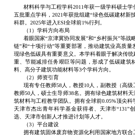
材料科学与工程学科2011年获一级学科硕士学
五批重点学科，2021年获批组建“绿色低碳建材新
科群。2025年进入ESI全球前1%行列。
（1）学科方向布局
着眼国家“京津冀协同发展”和“乡村振兴”等战
链”和“十项行动”等重要部署，推动建筑业高质
现绿色低碳具有重要意义。本学科着眼于解决传统
重、节能减排任务艰巨等问题，形成了低碳建筑
料、高分子建筑功能材料等3个学科方向。
（2）师资引育
现有专任教师58人，教授10人，副教授（高级
教师50人，硕士生导师38名。拥有绿色建筑材料
筑材料与工程教学团队。拥有全球前0.05%顶尖
天津市杰出青年科学基金获得者、天津市“131
选、天津市创新人才推进计划等人才。
（3）平台建设
拥有建筑固体废弃物资源化利用国家地方联合